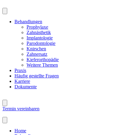
Skip
to
content
Behandlungen
Prophylaxe
Zahnästhetik
Implantologie
Parodontologie
Knirschen
Zahnersatz
Kieferorthopädie
Weitere Themen
Praxis
Häufig gestellte Fragen
Karriere
Dokumente
Termin vereinbaren
Home